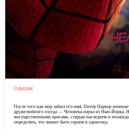
О фильме
После того как мир забыл его имя, Питер Паркер начинае
дружелюбного соседа — Человека-паука из Нью-Йорка. Но
могущественными врагами, старым наследием и неожидан
определять, что значит быть героем в одиночку.