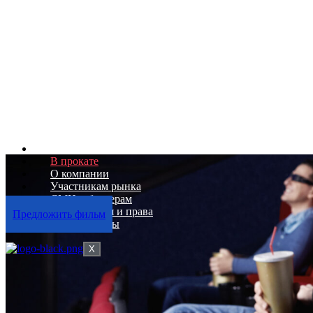
Скоро
В прокате
О компании
Участникам рынка
СМИ и блогерам
Дистрибуция и права
Предложить фильм
Наши фильмы
X