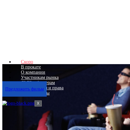
Скоро
В прокате
О компании
Участникам рынка
СМИ и блогерам
Дистрибуция и права
Предложить фильм
Наши фильмы
X