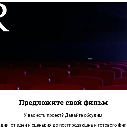
Предложите свой фильм
У вас есть проект? Давайте обсудим.
дии: от идеи и сценария до постпродакшна и готового фил