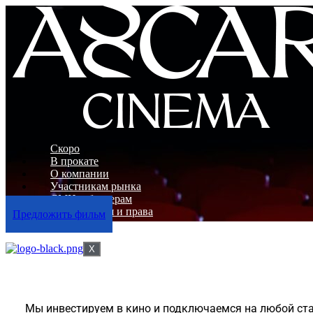
Скоро
В прокате
О компании
Участникам рынка
СМИ и блогерам
Дистрибуция и права
Предложить фильм
Наши фильмы
X
Мы инвестируем в кино и подключаемся на любой ста