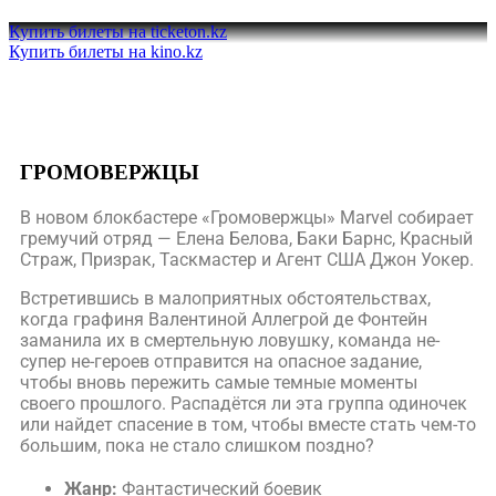
Купить билеты на ticketon.kz
Купить билеты на kino.kz
ГРОМОВЕРЖЦЫ
В новом блокбастере «Громовержцы» Marvel собирает
гремучий отряд — Елена Белова, Баки Барнс, Красный
Страж, Призрак, Таскмастер и Агент США Джон Уокер.
Встретившись в малоприятных обстоятельствах,
когда графиня Валентиной Аллегрой де Фонтейн
заманила их в смертельную ловушку, команда не-
супер не-героев отправится на опасное задание,
чтобы вновь пережить самые темные моменты
своего прошлого. Распадётся ли эта группа одиночек
или найдет спасение в том, чтобы вместе стать чем-то
большим, пока не стало слишком поздно?
Жанр:
Фантастический боевик