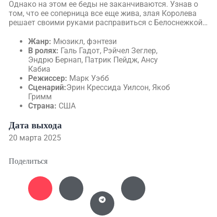
Однако на этом ее беды не заканчиваются. Узнав о
том, что ее соперница все еще жива, злая Королева
решает своими руками расправиться с Белоснежкой…
Жанр:
Мюзикл, фэнтези
В ролях:
Галь Гадот, Рэйчел Зеглер,
Эндрю Бернап, Патрик Пейдж, Ансу
Кабиа
Режиссер:
Марк Уэбб
Сценарий:
Эрин Крессида Уилсон, Якоб
Гримм
Страна:
США
Дата выхода
20 марта 2025
Поделиться