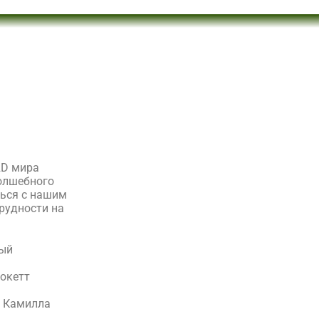
2D мира
олшебного
ться с нашим
трудности на
ный
рокетт
, Камилла