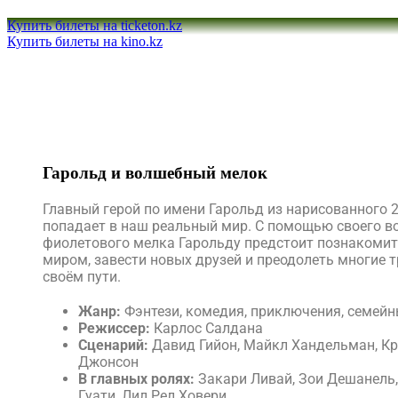
Купить билеты на ticketon.kz
Купить билеты на kino.kz
Гарольд и волшебный мелок
Главный герой по имени Гарольд из нарисованного 
попадает в наш реальный мир. С помощью своего в
фиолетового мелка Гарольду предстоит познакоми
миром, завести новых друзей и преодолеть многие 
своём пути.
Жанр:
Фэнтези, комедия, приключения, семей
Режиссер:
Карлос Салдана
Сценарий:
Давид Гийон, Майкл Хандельман, К
Джонсон
В главных ролях:
Закари Ливай, Зои Дешанель
Гуати, Лил Рел Ховери