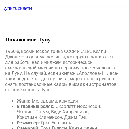
Купить билеты
Покажи мне Луну
1960-е, космическая гонка СССР и США. Келли
Джонс — акула маркетинга, которую привлекают
для работы над имиджем исторической
американской миссии по первому полету человека
на Луну. На случай, если экипаж «Аполлона-11» все-
таки не долетит до спутника, маркетологи решают
снять постановочные кадры высадки астронавтов
на поверхность Луны.
Жанр:
Мелодрама, комедия
В главных ролях:
Скарлетт Йоханссон,
Ченнинг Татум, Вуди Харрельсон,
Кристиан Клименсон, Джим Рэш
Режиссер:
Грег Берланти
Сценарий:
Роуз Гилрой, Кинэн Флинн,