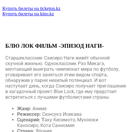
Купить билеты на ticketon.kz
Купить билеты на kino.kz
БЛЮ ЛОК ФИЛЬМ -ЭПИЗОД НАГИ-
Старшеклассник Сэисиро Наги живёт обычной
скучной жизнью. Одноклассник Рэо Микагэ,
мечтающий выиграть чемпионат мира по футболу,
уговаривает его заняться этим видом спорта,
обнаружив у парня нехилый потенциал. И вот
наступает день, когда Сэисиро получает приглашение
в загадочный проект Blue Lock, где ему предстоит
встретиться с лучшими футболистами страны.
Жанр:
Аниме
Режиссер:
Сюнсукэ Исикава
Сценарий: Т
аку Кисимото, Мунэюки
Канэсиро, Кота Санномия
Страна:
Япония